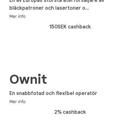
En av Europas största återförsäljare av
bläckpatroner och lasertoner o...
Mer info
150SEK cashback
Ownit
En snabbfotad och flexibel operatör
Mer info
2% cashback