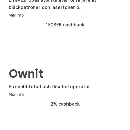
En av Europas största återförsäljare av
bläckpatroner och lasertoner o...
Mer info
150SEK cashback
Ownit
En snabbfotad och flexibel operatör
Mer info
2% cashback