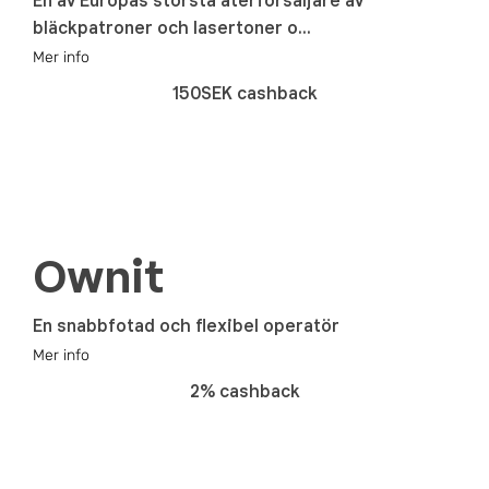
En av Europas största återförsäljare av
bläckpatroner och lasertoner o...
Mer info
150SEK cashback
Ownit
En snabbfotad och flexibel operatör
Mer info
2% cashback