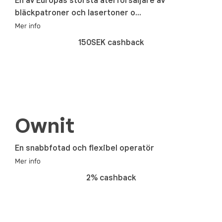
En av Europas största återförsäljare av
bläckpatroner och lasertoner o...
Mer info
150SEK cashback
Ownit
En snabbfotad och flexibel operatör
Mer info
2% cashback