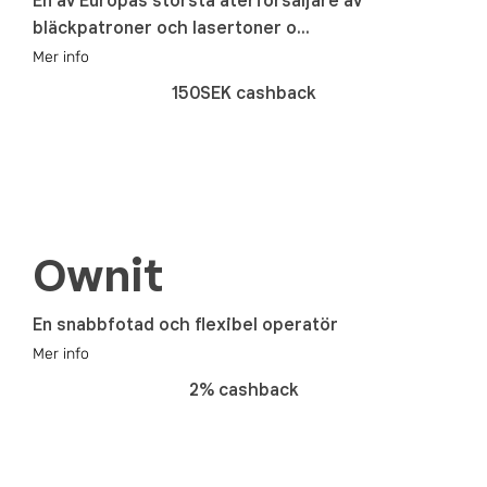
En av Europas största återförsäljare av
bläckpatroner och lasertoner o...
Mer info
150SEK cashback
Ownit
En snabbfotad och flexibel operatör
Mer info
2% cashback