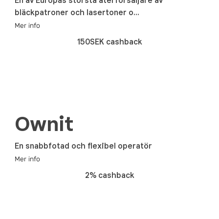
En av Europas största återförsäljare av
bläckpatroner och lasertoner o...
Mer info
150SEK cashback
Ownit
En snabbfotad och flexibel operatör
Mer info
2% cashback