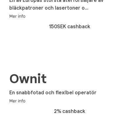
En av Europas största återförsäljare av
bläckpatroner och lasertoner o...
Mer info
150SEK cashback
Ownit
En snabbfotad och flexibel operatör
Mer info
2% cashback