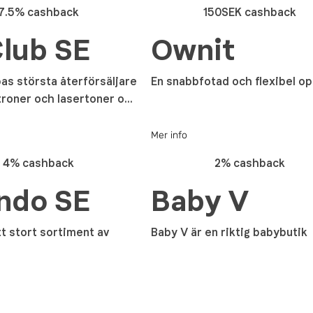
7.5% cashback
150SEK cashback
lub SE
Ownit
pas största återförsäljare
En snabbfotad och flexibel o
roner och lasertoner o...
Mer info
4% cashback
2% cashback
ndo SE
Baby V
t stort sortiment av
Baby V är en riktig babybutik