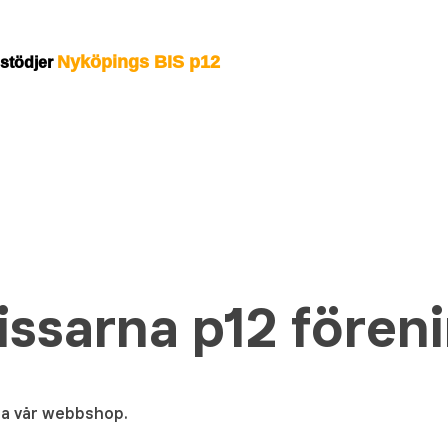
Nyköpings BIS p12
 stödjer
issarna p12 fören
via vår webbshop.