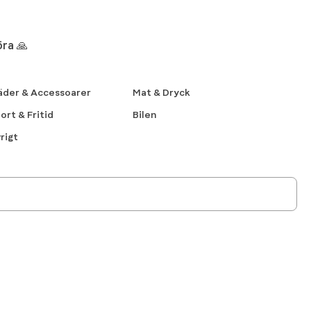
öra 🙏
äder & Accessoarer
Mat & Dryck
ort & Fritid
Bilen
rigt