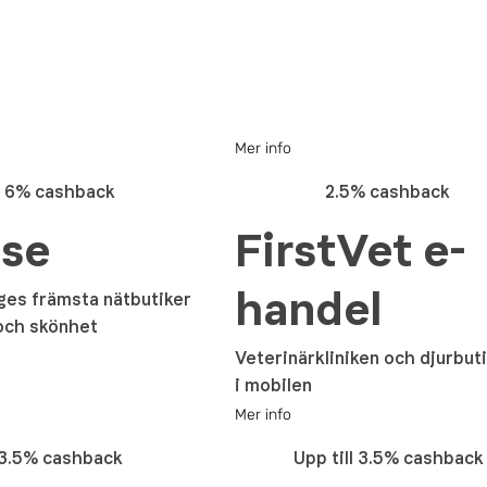
Mer info
6% cashback
2.5% cashback
.se
FirstVet e-
handel
iges främsta nätbutiker
och skönhet
Veterinärkliniken och djurbuti
i mobilen
Mer info
3.5% cashback
Upp till 3.5% cashback