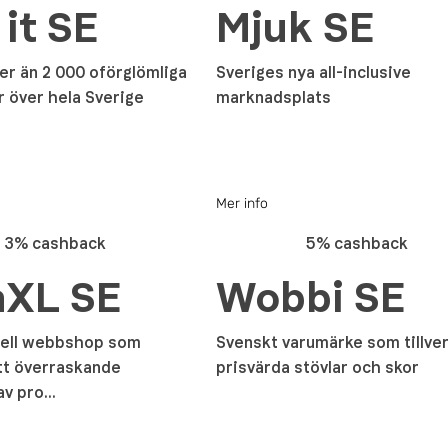
 it SE
Mjuk SE
er än 2 000 oförglömliga
Sveriges nya all-inclusive
r över hela Sverige
marknadsplats
Mer info
3% cashback
5% cashback
aXL SE
Wobbi SE
nell webbshop som
Svenskt varumärke som tillve
tt överraskande
prisvärda stövlar och skor
v pro...