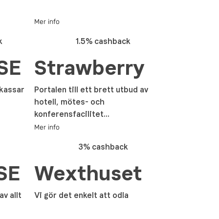
Mer info
k
1.5% cashback
 SE
Strawberry
tkassar
Portalen till ett brett utbud av
hotell, mötes- och
konferensfacilitet...
Mer info
3% cashback
SE
Wexthuset
v allt
Vi gör det enkelt att odla