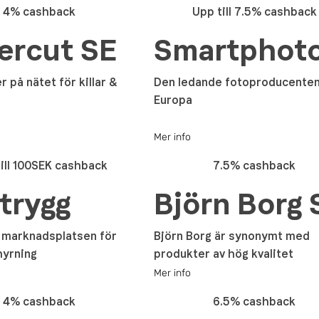
4% cashback
Upp till 7.5% cashback
ercut SE
Smartphot
 på nätet för killar &
Den ledande fotoproducenten
Europa
Mer info
ill 100SEK cashback
7.5% cashback
trygg
Björn Borg 
 marknadsplatsen för
Björn Borg är synonymt med
hyrning
produkter av hög kvalitet
Mer info
4% cashback
6.5% cashback