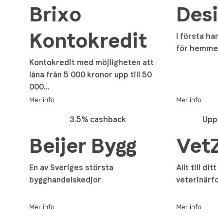
Brixo
Desi
Kontokredit
I första ha
för hemme
Kontokredit med möjligheten att
låna från 5 000 kronor upp till 50
000...
Mer info
Mer info
3.5% cashback
Upp 
Beijer Bygg
Vet
En av Sveriges största
Allt till dit
bygghandelskedjor
veterinärf
Mer info
Mer info