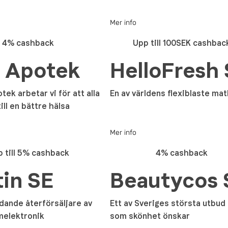
Mer info
4% cashback
Upp till 100SEK cashbac
 Apotek
HelloFresh
ek arbetar vi för att alla
En av världens flexiblaste ma
till en bättre hälsa
Mer info
 till 5% cashback
4% cashback
in SE
Beautycos 
dande återförsäljare av
Ett av Sveriges största utbud a
melektronik
som skönhet önskar