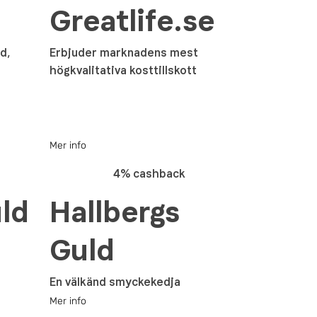
Greatlife.se
d,
Erbjuder marknadens mest
högkvalitativa kosttillskott
Mer info
4% cashback
ld
Hallbergs
Guld
En välkänd smyckekedja
Mer info