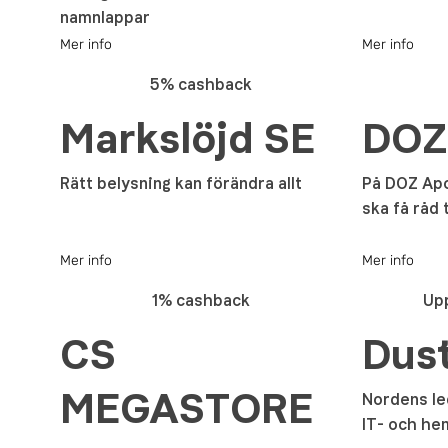
namnlappar
Mer info
Mer info
5% cashback
Markslöjd SE
DOZ
Rätt belysning kan förändra allt
På DOZ Apot
ska få råd 
Mer info
Mer info
1% cashback
Upp
CS
Dust
MEGASTORE
Nordens le
IT- och he