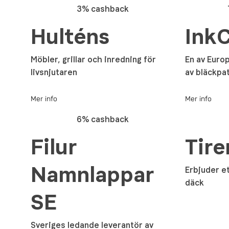
3% cashback
Hulténs
InkC
Möbler, grillar och inredning för
En av Euro
livsnjutaren
av bläckpat
Mer info
Mer info
6% cashback
Filur
Tire
Namnlappar
Erbjuder et
däck
SE
Sveriges ledande leverantör av