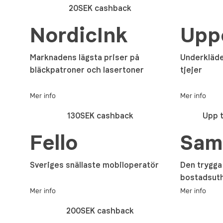
20SEK cashback
NordicInk
Upp
Marknadens lägsta priser på
Underkläder
bläckpatroner och lasertoner
tjejer
Mer info
Mer info
130SEK cashback
Upp t
Fello
Sam
Sveriges snällaste mobiloperatör
Den trygga
bostadsut
Mer info
Mer info
200SEK cashback