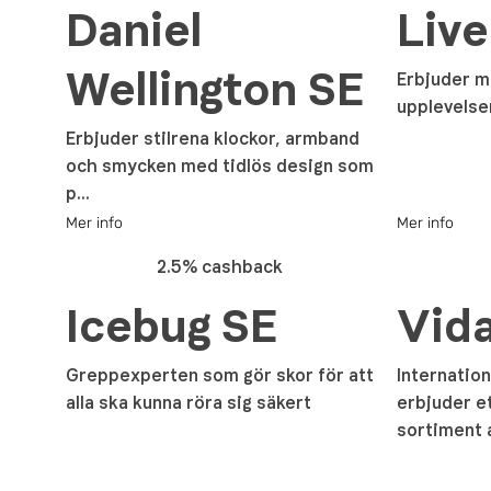
Daniel
Live
Wellington SE
Erbjuder m
upplevelse
Erbjuder stilrena klockor, armband
och smycken med tidlös design som
p...
Mer info
Mer info
2.5% cashback
Icebug SE
Vid
Greppexperten som gör skor för att
Internatio
alla ska kunna röra sig säkert
erbjuder e
sortiment a