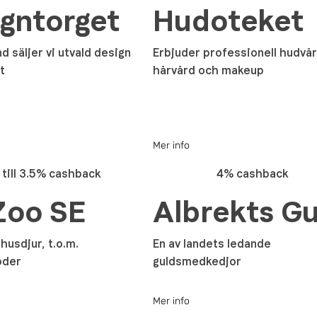
gntorget
Hudoteket
nd säljer vi utvald design
Erbjuder professionell hudvår
t
hårvård och makeup
Mer info
till 3.5% cashback
4% cashback
Zoo SE
Albrekts Gu
t husdjur, t.o.m.
En av landets ledande
oder
guldsmedkedjor
Mer info