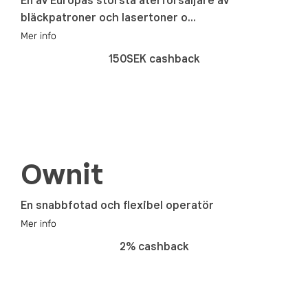
En av Europas största återförsäljare av
bläckpatroner och lasertoner o...
Mer info
150SEK cashback
Ownit
En snabbfotad och flexibel operatör
Mer info
2% cashback