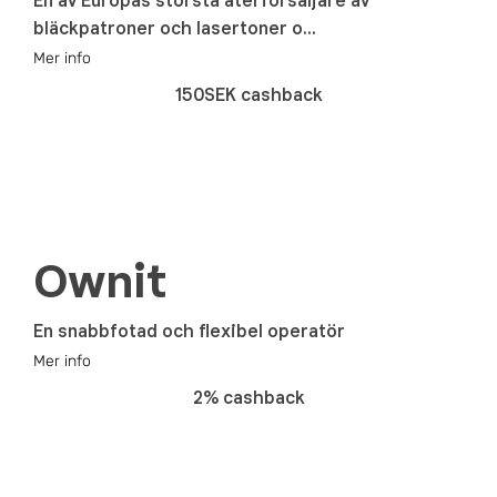
En av Europas största återförsäljare av
bläckpatroner och lasertoner o...
Mer info
150SEK cashback
Ownit
En snabbfotad och flexibel operatör
Mer info
2% cashback