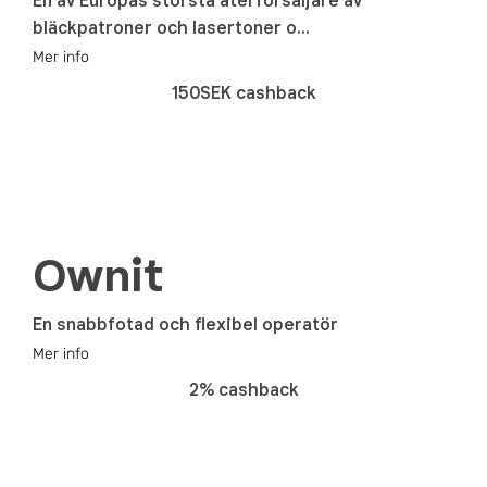
En av Europas största återförsäljare av
bläckpatroner och lasertoner o...
Mer info
150SEK cashback
Ownit
En snabbfotad och flexibel operatör
Mer info
2% cashback