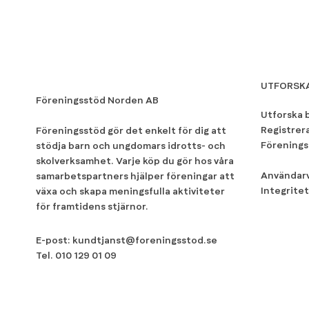
UTFORSK
Föreningsstöd Norden AB
Utforska 
Registrer
Föreningsstöd gör det enkelt för dig att
Förenings
stödja barn och ungdomars idrotts- och
skolverksamhet. Varje köp du gör hos våra
Användarv
samarbetspartners hjälper föreningar att
Integritet
växa och skapa meningsfulla aktiviteter
för framtidens stjärnor.
E-post:
kundtjanst@foreningsstod.se
Tel.
010 129 01 09