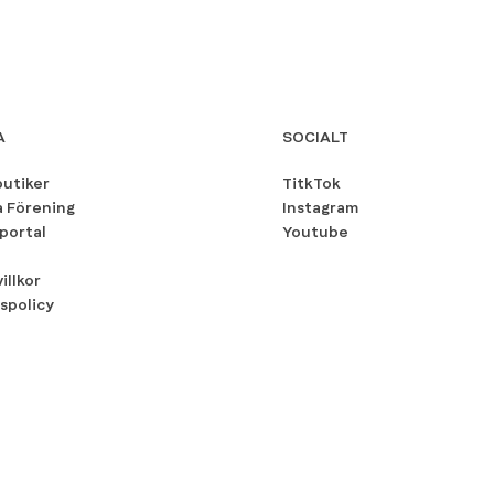
A
SOCIALT
butiker
TitkTok
a Förening
Instagram
portal
Youtube
illkor
spolicy