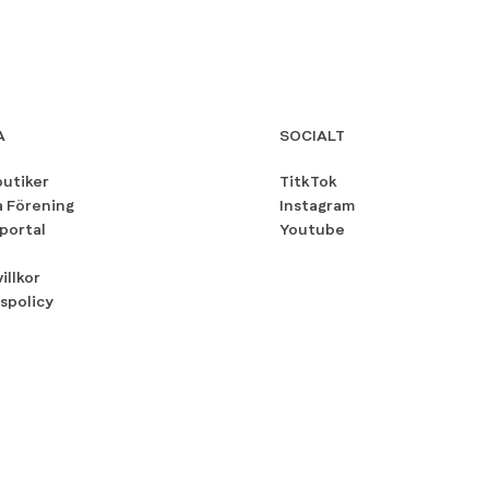
A
SOCIALT
butiker
TitkTok
a Förening
Instagram
portal
Youtube
illkor
spolicy