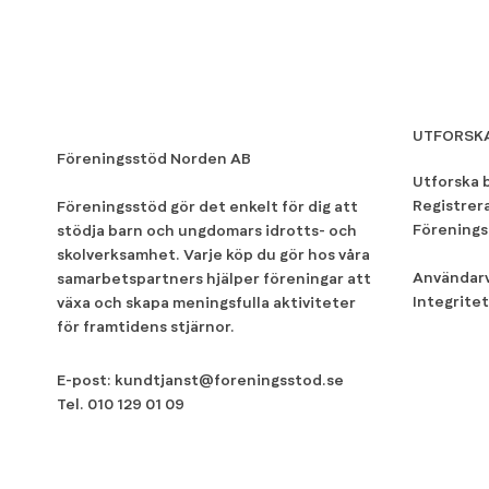
UTFORSK
Föreningsstöd Norden AB
Utforska 
Registrer
Föreningsstöd gör det enkelt för dig att
Förenings
stödja barn och ungdomars idrotts- och
skolverksamhet. Varje köp du gör hos våra
Användarv
samarbetspartners hjälper föreningar att
Integritet
växa och skapa meningsfulla aktiviteter
för framtidens stjärnor.
E-post:
kundtjanst@foreningsstod.se
Tel.
010 129 01 09