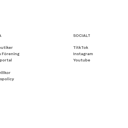
A
SOCIALT
butiker
TitkTok
a Förening
Instagram
portal
Youtube
illkor
spolicy