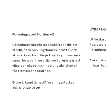
UTFORSK
Föreningsstöd Norden AB
Utforska 
Registrer
Föreningsstöd gör det enkelt för dig att
Förenings
stödja barn och ungdomars idrotts- och
skolverksamhet. Varje köp du gör hos våra
Användarv
samarbetspartners hjälper föreningar att
Integritet
växa och skapa meningsfulla aktiviteter
för framtidens stjärnor.
E-post:
kundtjanst@foreningsstod.se
Tel.
010 129 01 09