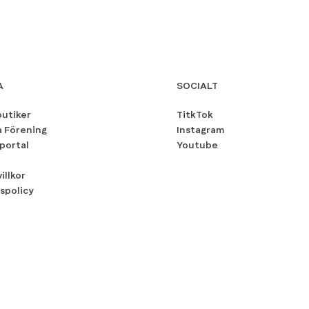
A
SOCIALT
butiker
TitkTok
a Förening
Instagram
portal
Youtube
illkor
spolicy