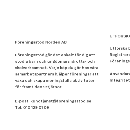
UTFORSK
Föreningsstöd Norden AB
Utforska 
Registrer
Föreningsstöd gör det enkelt för dig att
Förenings
stödja barn och ungdomars idrotts- och
skolverksamhet. Varje köp du gör hos våra
Användarv
samarbetspartners hjälper föreningar att
Integritet
växa och skapa meningsfulla aktiviteter
för framtidens stjärnor.
E-post:
kundtjanst@foreningsstod.se
Tel.
010 129 01 09