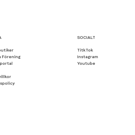
A
SOCIALT
butiker
TitkTok
a Förening
Instagram
portal
Youtube
illkor
spolicy