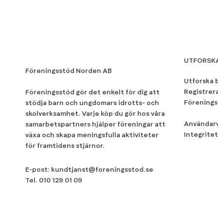
UTFORSK
Föreningsstöd Norden AB
Utforska 
Registrer
Föreningsstöd gör det enkelt för dig att
Förenings
stödja barn och ungdomars idrotts- och
skolverksamhet. Varje köp du gör hos våra
Användarv
samarbetspartners hjälper föreningar att
Integritet
växa och skapa meningsfulla aktiviteter
för framtidens stjärnor.
E-post:
kundtjanst@foreningsstod.se
Tel.
010 129 01 09