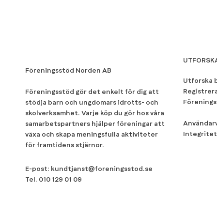
UTFORSK
Föreningsstöd Norden AB
Utforska 
Registrer
Föreningsstöd gör det enkelt för dig att
Förenings
stödja barn och ungdomars idrotts- och
skolverksamhet. Varje köp du gör hos våra
Användarv
samarbetspartners hjälper föreningar att
Integritet
växa och skapa meningsfulla aktiviteter
för framtidens stjärnor.
E-post:
kundtjanst@foreningsstod.se
Tel.
010 129 01 09