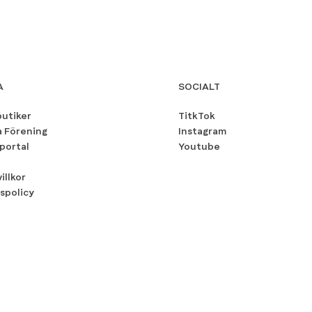
A
SOCIALT
butiker
TitkTok
a Förening
Instagram
portal
Youtube
illkor
spolicy