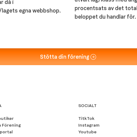
r då i
procentsats av det tota
/lagets egna webbshop.
beloppet du handlar för.
Stötta din förening
A
SOCIALT
butiker
TitkTok
a Förening
Instagram
portal
Youtube