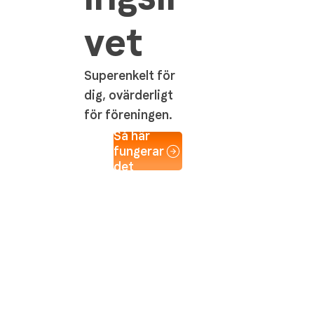
vet
Superenkelt för
dig, ovärderligt
för föreningen.
Så här
fungerar
det