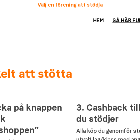
Välj en förening att stödja
HEM
SÅ HÄR FU
lt att stötta
icka på knappen
3. Cashback til
ök
du stödjer
shoppen”
Alla köp du genomför st
utvalt lag/klass med an