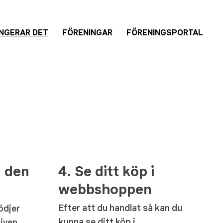
NGERAR DET
FÖRENINGAR
FÖRENINGSPORTAL
4. Se ditt köp i
l den
webbshoppen
Efter att du handlat så kan du
ödjer
kunna se ditt köp i
given