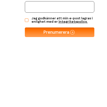
Jag godkänner att min e-post lagras i
enlighet med er
integritetspolicy.
Prenumerera