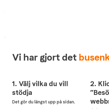
Vi har gjort det
busenke
1. Välj vilka du vill
2. Kl
stödja
”Bes
webb
Det gör du längst upp på sidan.