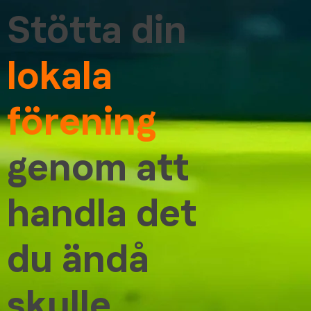
Stötta din
lokala
förening
genom att
handla det
du ändå
skulle